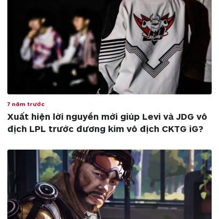
7 năm trước
Xuất hiện lời nguyền mới giúp Levi và JDG vô
địch LPL trước đương kim vô địch CKTG iG?