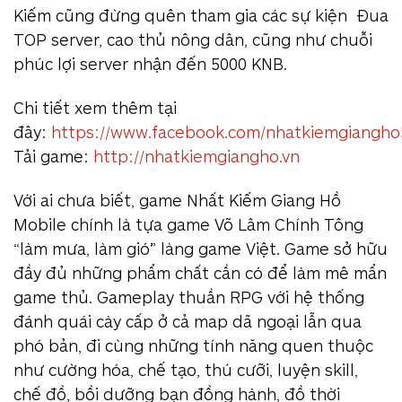
Kiếm cũng đừng quên tham gia các sự kiện Đua
TOP server, cao thủ nông dân, cũng như chuỗi
phúc lợi server nhận đến 5000 KNB.
Chi tiết xem thêm tại
đây:
https://www.facebook.com/nhatkiemgiangh
Tải game:
http://nhatkiemgiangho.vn
Với ai chưa biết, game Nhất Kiếm Giang Hồ
Mobile chính là tựa game Võ Lâm Chính Tông
“làm mưa, làm gió” làng game Việt. Game sở hữu
đầy đủ những phẩm chất cần có để làm mê mẩn
game thủ. Gameplay thuần RPG với hệ thống
đánh quái cày cấp ở cả map dã ngoại lẫn qua
phó bản, đi cùng những tính năng quen thuộc
như cường hóa, chế tạo, thú cưỡi, luyện skill,
chế đồ, bồi dưỡng bạn đồng hành, đồ thời